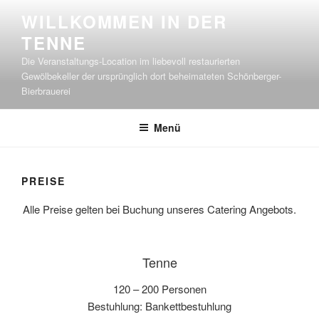
Zum
WILLKOMMEN IN DER
Inhalt
TENNE
springen
Die Veranstaltungs-Location im liebevoll restaurierten
Gewölbekeller der ursprünglich dort beheimateten Schönberger-
Bierbrauerei
Menü
PREISE
Alle Preise gelten bei Buchung unseres Catering Angebots.
Tenne
120 – 200 Personen
Bestuhlung: Bankettbestuhlung